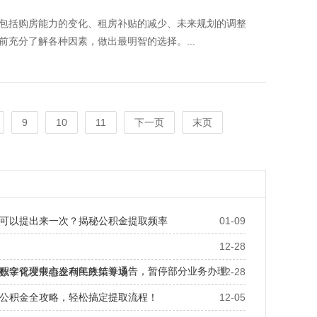
包括购房能力的变化、租房补贴的减少、未来规划的调整
充分了解各种因素，做出最明智的选择。...
9
10
11
下一页
末页
可以提出来一次？揭秘公积金提取频率
01-09
12-28
积金管理中心发布年终结算通告，暂停部分业务办理
数字化发展惠企利民政策专场
12-28
公积金全攻略，轻松搞定提取流程！
12-05