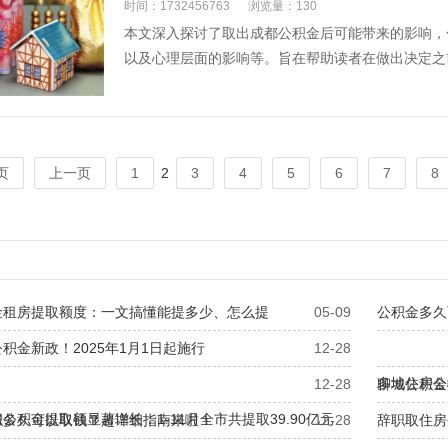
时间：1732456763
浏览量：130
本文深入探讨了取出成都公积金后可能带来的影响，
以及心理层面的影响等。旨在帮助读者在做出决定之前
页
上一页
1
2
3
4
5
6
7
8
金租房提取额度：一文搞懂能提多少、怎么提
05-09
公积金多久
积金新政！2025年1月1日起施行
12-28
多地住房公
12-28
聊城公积金
公积金提取额显著增长：1-11月全市共提取39.90亿元
职多久可以取钱？超详细指南来啦！
12-28
辞职取住房